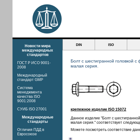
DIN
ISO
Новости мира
международных
стандартов
Болт с шестигранной головкой с
ГОСТ Р ИСО 9001-
малая серия.
2008
Международный
стандарт GMP
Система
менеджмента
качества ISO
9001:2008
СУИБ ISO 27001
крепежное изделие ISO 15072
Международные
Данное изделие "Болт с шестигранной
стандарты
малая серия." соответствует следующ
Отличия ПДД в
Можете посмотреть соответствие дан
Евросоюзе