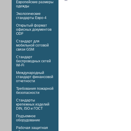
Европейские размеры
одежды
Экологические
стандарты Евро-4
Открытый формат
офисных документов
ODF
Стандарт для
мобильной сотовой
связи GSM
Стандарт
беспроводных сетей
Wi-Fi
Международный
стандарт финансовой
отчетности
Требования пожарной
безопасности
Стандарты
крепежных изделий
DIN,
ISO и
ГОСТ
Подъемное
оборудование
Рабочая защитная