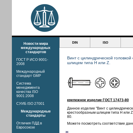
DIN
ISO
Новости мира
международных
стандартов
Винт с цилиндрической головкой
ГОСТ Р ИСО 9001-
шлицем типа H или Z.
2008
Международный
стандарт GMP
Система
менеджмента
качества ISO
9001:2008
крепежное изделие ГОСТ 17473-80
СУИБ ISO 27001
Данное изделие "Винт с цилиндрическ
Международные
крестообразным шлицем типа H или Z
стандарты
80.
Отличия ПДД в
Можете посмотреть соответствие дан
Евросоюзе