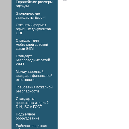
Европейские размеры
одежды
Экологические
стандарты Евро-4
Открытый формат
офисных документов
ODF
Стандарт для
мобильной сотовой
связи GSM
Стандарт
беспроводных сетей
Wi-Fi
Международный
стандарт финансовой
отчетности
Требования пожарной
безопасности
Стандарты
крепежных изделий
DIN,
ISO и
ГОСТ
Подъемное
оборудование
Рабочая защитная