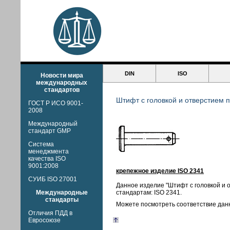
DIN
ISO
Новости мира
международных
стандартов
Штифт с головкой и отверстием п
ГОСТ Р ИСО 9001-
2008
Международный
стандарт GMP
Система
менеджмента
качества ISO
9001:2008
крепежное изделие ISO 2341
СУИБ ISO 27001
Данное изделие "Штифт с головкой и 
Международные
стандартам: ISO 2341.
стандарты
Можете посмотреть соответствие дан
Отличия ПДД в
Евросоюзе