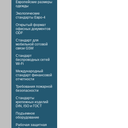
Европейские размеры
одежды
Экологические
стандарты Евро-4
Открытый формат
офисных документов
ODF
Стандарт для
мобильной сотовой
связи GSM
Стандарт
беспроводных сетей
Wi-Fi
Международный
стандарт финансовой
отчетности
Требования пожарной
безопасности
Стандарты
крепежных изделий
DIN,
ISO и
ГОСТ
Подъемное
оборудование
Рабочая защитная