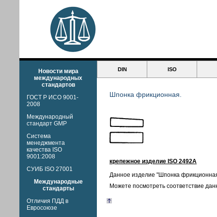
DIN
ISO
Новости мира
международных
стандартов
Шпонка фрикционная.
ГОСТ Р ИСО 9001-
2008
Международный
стандарт GMP
Система
менеджмента
качества ISO
9001:2008
крепежное изделие ISO 2492A
СУИБ ISO 27001
Данное изделие "Шпонка фрикционная
Международные
Можете посмотреть соответствие дан
стандарты
Отличия ПДД в
Евросоюзе