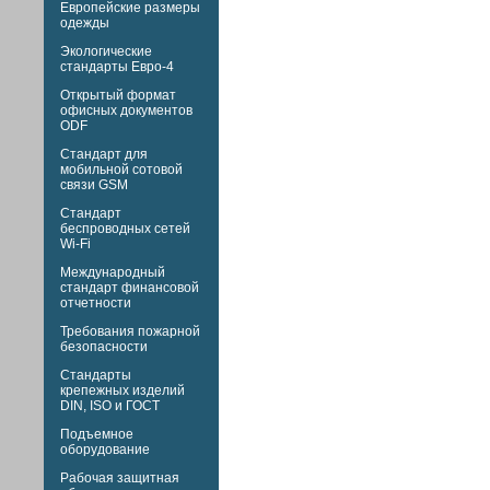
Европейские размеры
одежды
Экологические
стандарты Евро-4
Открытый формат
офисных документов
ODF
Стандарт для
мобильной сотовой
связи GSM
Стандарт
беспроводных сетей
Wi-Fi
Международный
стандарт финансовой
отчетности
Требования пожарной
безопасности
Стандарты
крепежных изделий
DIN,
ISO и
ГОСТ
Подъемное
оборудование
Рабочая защитная