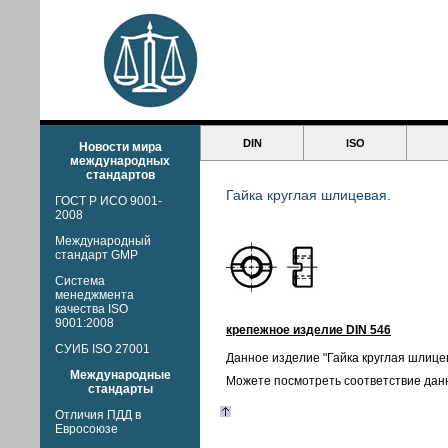
DIN
ISO
Новости мира
международных
стандартов
Гайка круглая шлицевая.
ГОСТ Р ИСО 9001-
2008
Международный
стандарт GMP
Система
менеджмента
качества ISO
9001:2008
крепежное изделие DIN 546
СУИБ ISO 27001
Данное изделие "Гайка круглая шлице
Международные
Можете посмотреть соответствие дан
стандарты
Отличия ПДД в
Евросоюзе