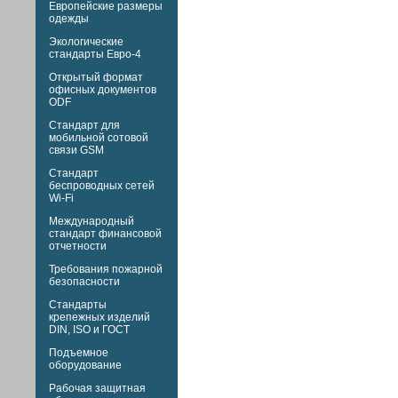
Европейские размеры
одежды
Экологические
стандарты Евро-4
Открытый формат
офисных документов
ODF
Стандарт для
мобильной сотовой
связи GSM
Стандарт
беспроводных сетей
Wi-Fi
Международный
стандарт финансовой
отчетности
Требования пожарной
безопасности
Стандарты
крепежных изделий
DIN,
ISO и
ГОСТ
Подъемное
оборудование
Рабочая защитная