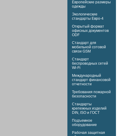
Европейские размеры
одежды
Экологические
стандарты Евро-4
Открытый формат
офисных документов
ODF
Стандарт для
мобильной сотовой
связи GSM
Стандарт
беспроводных сетей
Wi-Fi
Международный
стандарт финансовой
отчетности
Требования пожарной
безопасности
Стандарты
крепежных изделий
DIN,
ISO и
ГОСТ
Подъемное
оборудование
Рабочая защитная