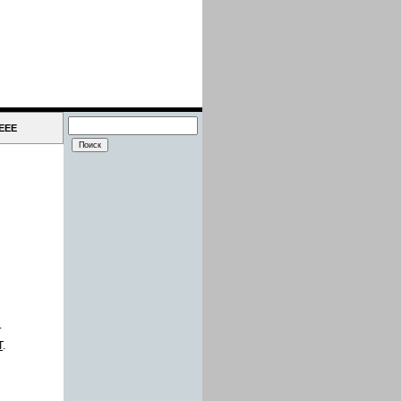
IEEE
.
Т
.