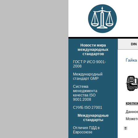
DIN
Новости мира
международных
стандартов
Гайка
ГОСТ Р ИСО 9001-
2008
Международный
стандарт GMP
Система
менеджмента
качества ISO
9001:2008
крепеж
СУИБ ISO 27001
Данное
Международные
Можете
стандарты
Отличия ПДД в
Евросоюзе