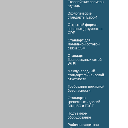
Европейские размеры
одежды
Экологические
стандарты Евро-4
Открытый формат
офисных документов
ODF
Стандарт для
мобильной сотовой
связи GSM
Стандарт
беспроводных сетей
Wi-Fi
Международный
стандарт финансовой
отчетности
Требования пожарной
безопасности
Стандарты
крепежных изделий
DIN,
ISO и
ГОСТ
Подъемное
оборудование
Рабочая защитная