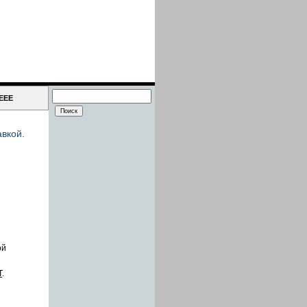
IEEE
вкой.
ой
Т
.