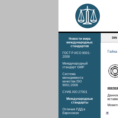
DIN
Новости мира
международных
стандартов
Гайка
ГОСТ Р ИСО 9001-
2008
Международный
стандарт GMP
Система
менеджмента
качества ISO
9001:2008
крепеж
СУИБ ISO 27001
Данное
Международные
вставк
стандарты
Можете
Отличия ПДД в
Евросоюзе