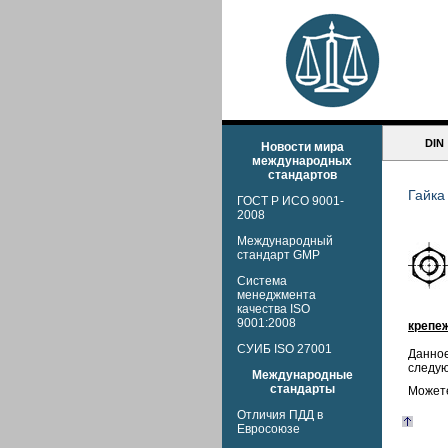
DIN
Новости мира
международных
стандартов
Гайка
ГОСТ Р ИСО 9001-
2008
Международный
стандарт GMP
Система
менеджмента
качества ISO
9001:2008
крепеж
СУИБ ISO 27001
Данное
следую
Международные
стандарты
Можете
Отличия ПДД в
Евросоюзе