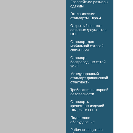
Европейские размеры
одежды
Экологические
стандарты Евро-4
Открытый формат
офисных документов
ODF
Стандарт для
мобильной сотовой
связи GSM
Стандарт
беспроводных сетей
Wi-Fi
Международный
стандарт финансовой
отчетности
Требования пожарной
безопасности
Стандарты
крепежных изделий
DIN,
ISO и
ГОСТ
Подъемное
оборудование
Рабочая защитная