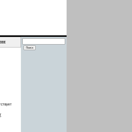
IEEE
тствует
Т
.