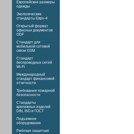
Европейские размеры
одежды
Экологические
стандарты Евро-4
Открытый формат
офисных документов
ODF
Стандарт для
мобильной сотовой
связи GSM
Стандарт
беспроводных сетей
Wi-Fi
Международный
стандарт финансовой
отчетности
Требования пожарной
безопасности
Стандарты
крепежных изделий
DIN,
ISO и
ГОСТ
Подъемное
оборудование
Рабочая защитная