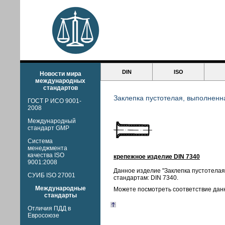
DIN
ISO
Новости мира
международных
стандартов
Заклепка пустотелая, выполненна
ГОСТ Р ИСО 9001-
2008
Международный
стандарт GMP
Система
менеджмента
качества ISO
крепежное изделие DIN 7340
9001:2008
Данное изделие "Заклепка пустотелая
СУИБ ISO 27001
стандартам: DIN 7340.
Международные
Можете посмотреть соответствие дан
стандарты
Отличия ПДД в
Евросоюзе