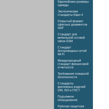
Европейские размеры
одежды
Экологические
стандарты Евро-4
Открытый формат
офисных документов
ODF
Стандарт для
мобильной сотовой
связи GSM
Стандарт
беспроводных сетей
Wi-Fi
Международный
стандарт финансовой
отчетности
Требования пожарной
безопасности
Стандарты
крепежных изделий
DIN,
ISO и
ГОСТ
Подъемное
оборудование
Рабочая защитная