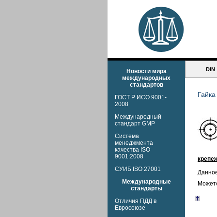
DIN
Новости мира
международных
стандартов
Гайка
ГОСТ Р ИСО 9001-
2008
Международный
стандарт GMP
Система
менеджмента
качества ISO
9001:2008
крепеж
СУИБ ISO 27001
Данное
Международные
Можете
стандарты
Отличия ПДД в
Евросоюзе