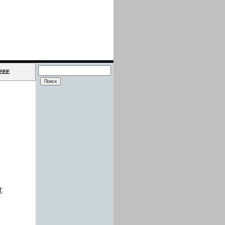
IEEE
Т
.